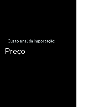
Kit AMG; Garantia de Marca;
Câmara de 360º
Combustível
Híbrido / Diesel
Custo final da importação:
Preço