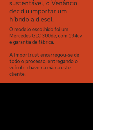
sustentável, o Venâncio
decidiu importar um
híbrido a diesel.
O modelo escolhido foi um
Mercedes GLC 300de, com 194cv
e garantia de fábrica.
A Importrust encarregou-se de
todo o processo, entregando o
veículo chave na mão a este
cliente.
Marca
Mercedes-Benz
Modelo